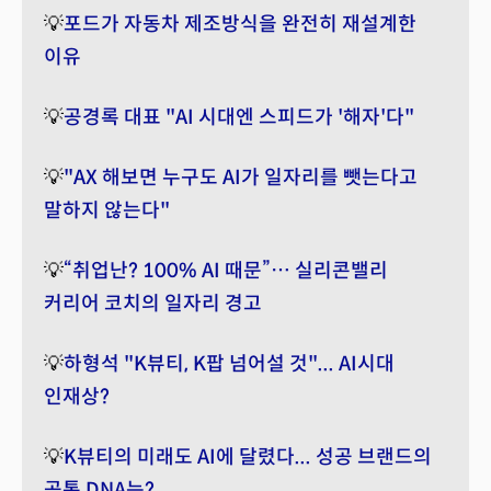
💡
포드가 자동차 제조방식을 완전히 재설계한
이유
💡
공경록 대표 "AI 시대엔 스피드가 '해자'다"
💡
"AX 해보면 누구도 AI가 일자리를 뺏는다고
말하지 않는다"
💡
“취업난? 100% AI 때문”… 실리콘밸리
커리어 코치의 일자리 경고
💡
하형석 "K뷰티, K팝 넘어설 것"... AI시대
인재상?
💡
K뷰티의 미래도 AI에 달렸다... 성공 브랜드의
공통 DNA는?