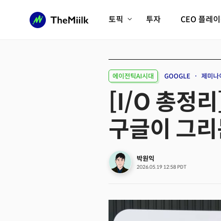
토픽
투자
CEO 플레
에이전틱AI시대
롱제비티/헬스케어
인프라/에너지
미국대전환
에이전틱AI시대
GOOGLE
제미나
피지컬AI/로봇
디지털자산
[I/O 총정
AX비즈니스혁명
미래 교육/직업
구글이 그리
전체 기사 보기
박원익
2026.05.19 12:58 PDT