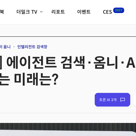
2027
이북
더밀크 TV
리포트
이벤트
CES
전체기사
K-웨이브
최신비디오
비디오
스타트업
혁신원정대
역사 및 개요
이 옴니
인텔리전트 검색창
인자기(사람,돈,기술 이야기)
리] 에이전트 검색·옴니·A
필드 가이드
크리스의 뉴욕 시그널
CES2027 with TheM
는 미래는?
더밀크 아카데미
더웨이브/트렌드쇼
밸리토크
토론 AI 3개