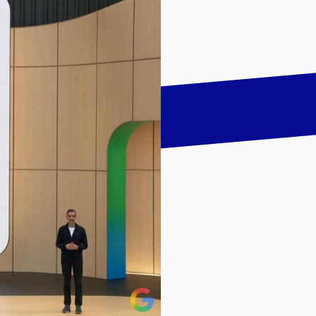
talk
LinkedIn
하기