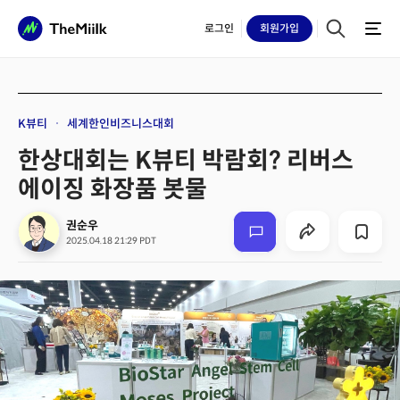
로그인
회원
가입
K뷰티
세계한인비즈니스대회
한상대회는 K뷰티 박람회? 리버스
에이징 화장품 봇물
권순우
2025.04.18 21:29 PDT