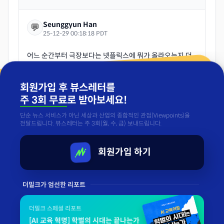
Seunggyun Han
💬
25-12-29 00:18:18 PDT
어느 순간부터 극장보다는 넷플릭스에 뭐가 올라오는지 더
많이 회자되는 시대가 되지 않았나 싶습니다.
극장과 쇼핑몰이 복합된 공간에서 밥먹고 영화 보는게 주요
회원가입 후 뷰스레터를
오락거리이던 시절이 있었는데, 이제는 많이 달라진 것도
주 3회 무료
로 받아보세요!
단순 뉴스 서비스가 아닌 세상과 산업의 종합적인 관점(Viewpoints)을
💬
공감
비판
확장
직접입력
전달드립니다. 뷰스레터는 주 3회(월, 수, 금) 보내드립니다.
회원가입 하기
«
이전
1 / 1
다음
»
더밀크가 엄선한 리포트
더밀크 스페셜 리포트
[AI 교육 혁명] 학벌의 시대는 끝나는가