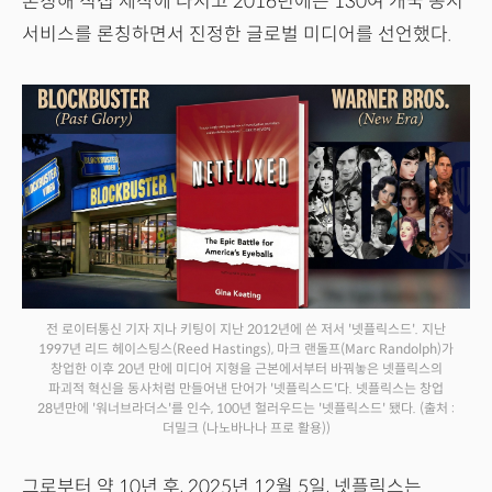
론칭해 직접 제작에 나서고 2016년에는 130여 개국 동시
서비스를 론칭하면서 진정한 글로벌 미디어를 선언했다.
전 로이터통신 기자 지나 키팅이 지난 2012년에 쓴 저서 '넷플릭스드'. 지난
1997년 리드 헤이스팅스(Reed Hastings), 마크 랜돌프(Marc Randolph)가
창업한 이후 20년 만에 미디어 지형을 근본에서부터 바꿔놓은 넷플릭스의
파괴적 혁신을 동사처럼 만들어낸 단어가 '넷플릭스드'다. 넷플릭스는 창업
28년만에 '워너브라더스'를 인수, 100년 헐러우드는 '넷플릭스드' 됐다.
(출처 :
더밀크 (나노바나나 프로 활용))
그로부터 약 10년 후, 2025년 12월 5일, 넷플릭스는