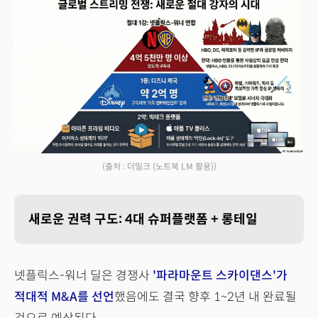
(출처 : 더밀크 (노트북 LM 활용))
새로운 권력 구도: 4대 슈퍼플랫폼 + 롱테일
넷플릭스-워너 딜은 경쟁사
'파라마운트 스카이댄스'가
적대적 M&A를 선언
했음에도 결국 향후 1~2년 내 완료될