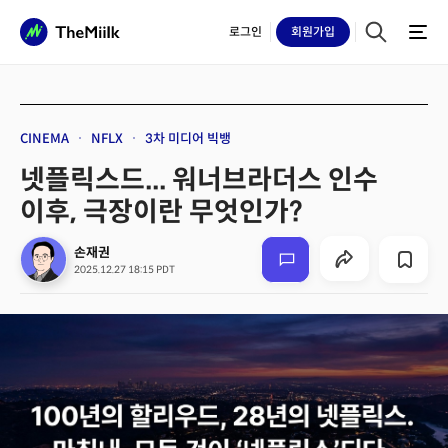
로그인
회원
가입
CINEMA
NFLX
3차 미디어 빅뱅
넷플릭스드... 워너브라더스 인수
이후, 극장이란 무엇인가?
손재권
2025.12.27 18:15 PDT