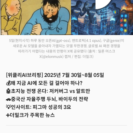
5일(현지시각) 하루 동안 오픈AI(gpt-oss), 앤트로픽(4.1 opus), 구글(genie)이
새로운 AI 모델을 쏟아내자 가열되는 모델 무한경쟁, 글로벌 AI 패권 경쟁을
따라가기 어렵다는 내용의 만평이 X에 공유됐다
(출처 : 일론 머스크
X(@elonmusk) 캡처 / 편집: 더밀크)
[위클리AI브리핑] 2025년 7월 30일~8월 05일
💰왜 지금 AI에 모든 걸 걸어야 하나?
🤖초지능 전쟁 온다: 저커버그 vs 알트만
🚗중국산 자율주행 두뇌, 바이두의 전략
💡인사이트: 피그마 성공의 3요
➕더밀크가 주목한 뉴스