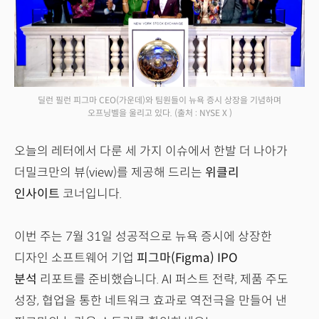
딜런 필런 피그마 CEO(가운데)와 팀원들이 뉴욕 증시 상장을 기념하며
오프닝벨을 울리고 있다.
(출처 : NYSE X )
오늘의 레터에서 다룬 세 가지 이슈에서 한발 더 나아가
더밀크만의 뷰(view)를 제공해 드리는
위클리
인사이트
코너입니다.
이번 주는 7월 31일 성공적으로 뉴욕 증시에 상장한
디자인 소프트웨어 기업
피그마(Figma) IPO
분석
리포트를 준비했습니다. AI 퍼스트 전략, 제품 주도
성장, 협업을 통한 네트워크 효과로 역전극을 만들어 낸