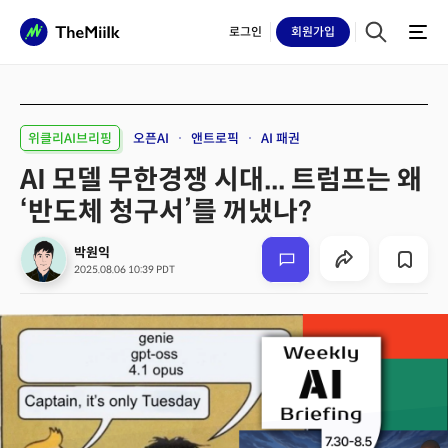
로그인
회원
가입
위클리AI브리핑
오픈AI
앤트로픽
AI 패권
AI 모델 무한경쟁 시대... 트럼프는 왜
‘반도체 청구서’를 꺼냈나?
박원익
2025.08.06 10:39 PDT