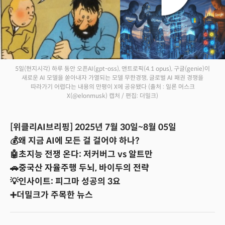
5일(현지시각) 하루 동안 오픈AI(gpt-oss), 앤트로픽(4.1 opus), 구글(genie)이
새로운 AI 모델을 쏟아내자 가열되는 모델 무한경쟁, 글로벌 AI 패권 경쟁을
따라가기 어렵다는 내용의 만평이 X에 공유됐다
(출처 : 일론 머스크
X(@elonmusk) 캡처 / 편집: 더밀크)
[위클리AI브리핑] 2025년 7월 30일~8월 05일
💰왜 지금 AI에 모든 걸 걸어야 하나?
🤖초지능 전쟁 온다: 저커버그 vs 알트만
🚗중국산 자율주행 두뇌, 바이두의 전략
💡인사이트: 피그마 성공의 3요
➕더밀크가 주목한 뉴스