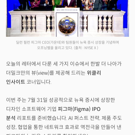
딜런 필런 피그마 CEO(가운데)와 팀원들이 뉴욕 증시 상장을 기념하며
오프닝벨을 울리고 있다.
(출처 : NYSE X )
오늘의 레터에서 다룬 세 가지 이슈에서 한발 더 나아가
더밀크만의 뷰(view)를 제공해 드리는
위클리
인사이트
코너입니다.
이번 주는 7월 31일 성공적으로 뉴욕 증시에 상장한
디자인 소프트웨어 기업
피그마(Figma) IPO
분석
리포트를 준비했습니다. AI 퍼스트 전략, 제품 주도
성장, 협업을 통한 네트워크 효과로 역전극을 만들어 낸