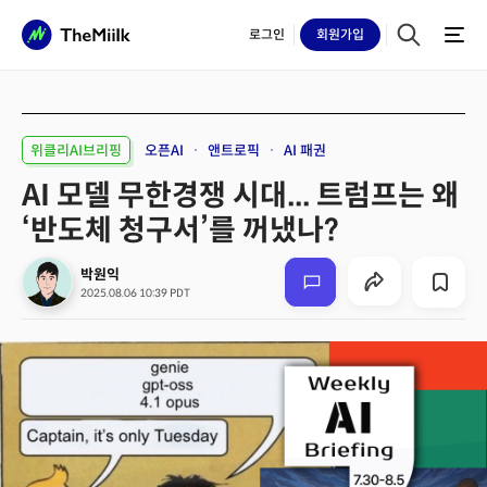
로그인
회원
가입
위클리AI브리핑
오픈AI
앤트로픽
AI 패권
AI 모델 무한경쟁 시대... 트럼프는 왜
‘반도체 청구서’를 꺼냈나?
박원익
2025.08.06 10:39 PDT