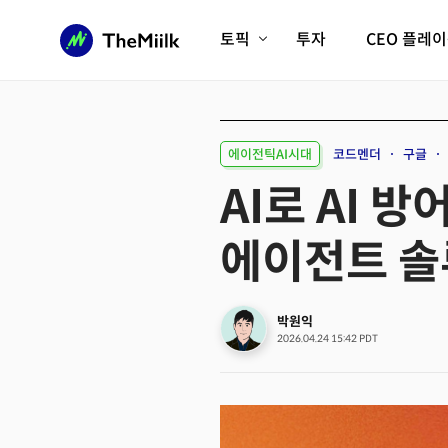
토픽
투자
CEO 플레
에이전틱AI시대
롱제비티/헬스케어
인프라/에너지
미국대전환
에이전틱AI시대
코드멘더
구글
피지컬AI/로봇
디지털자산
AI로 AI 
AX비즈니스혁명
미래 교육/직업
에이전트 솔
전체 기사 보기
박원익
2026.04.24 15:42 PDT