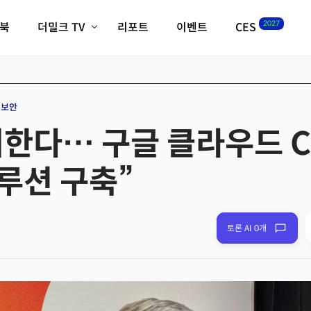
2027
이북
더밀크 TV
리포트
이벤트
CES
전체기사
K-웨이브
최신비디오
비디오
스타트업
혁신원정대
역사 및 개요
보안
인자기(사람,돈,기술 이야기)
방어한다… 구글 클라우드 C
필드 가이드
크리스의 뉴욕 시그널
CES2027 with TheM
루션 구축”
더밀크 아카데미
더웨이브/트렌드쇼
밸리토크
토론 AI 0개