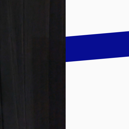
talk
LinkedIn
하기