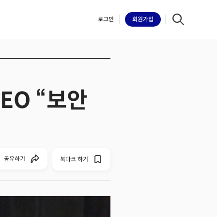
로그인
회원
가입
EO “보안
iilk
공유하기
북마크 하기