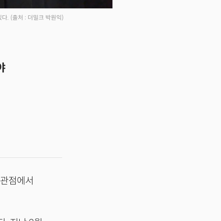
있다.
(출처 : 더밀크 박원익)
야
 관점에서