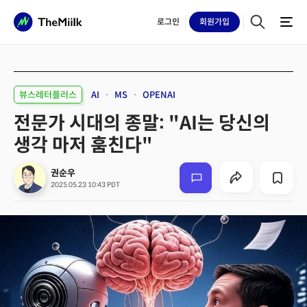
로그인
회원
가입
뷰스레터플러스
AI
MS
OPENAI
전문가 시대의 종말: "AI는 당신의
생각 마저 훔친다"
권순우
2025.05.23 10:43 PDT