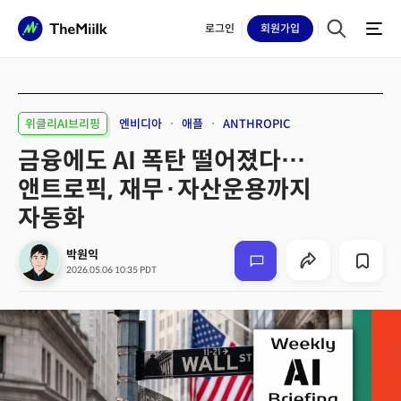
로그인
회원
가입
위클리AI브리핑
엔비디아
애플
ANTHROPIC
금융에도 AI 폭탄 떨어졌다…
앤트로픽, 재무·자산운용까지
자동화
박원익
2026.05.06 10:35 PDT