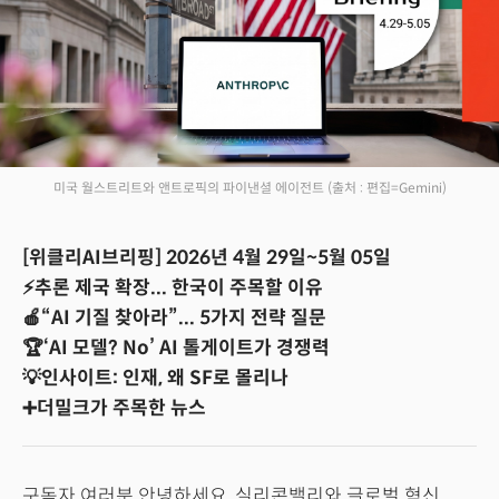
미국 월스트리트와 앤트로픽의 파이낸셜 에이전트
(출처 : 편집=Gemini)
[위클리AI브리핑] 2026년 4월 29일~5월 05일
⚡추론 제국 확장... 한국이 주목할 이유
🍎“AI 기질 찾아라”... 5가지 전략 질문
🏆‘AI 모델? No’ AI 톨게이트가 경쟁력
💡인사이트: 인재, 왜 SF로 몰리나
➕더밀크가 주목한 뉴스
구독자 여러분 안녕하세요, 실리콘밸리와 글로벌 혁신