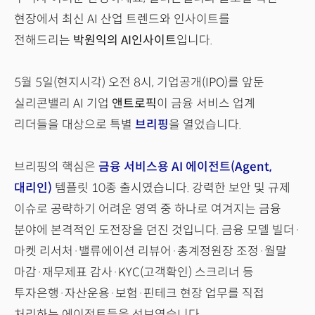
현장에서 최신 AI 산업 트렌드와 인사이트를
전해드리는
박원익의 AI인사이트
입니다.
5월 5일(현지시각) 오전 8시, 기업공개(IPO)를 앞둔
실리콘밸리 AI 기업
앤트로픽
이 금융 서비스 업계
리더들을 대상으로 특별
브리핑
을 열었습니다.
브리핑의 핵심은
금융 서비스용 AI 에이전트(Agent,
대리인)
템플릿 10종 출시였습니다. 강력한 보안 및 규제
이슈로 공략하기 어려운 영역 중 하나로 여겨지는 금융
분야에 본격적인 도전장을 던진 것입니다. 금융 모델 빌더·
마켓 리서처·밸류에이션 리뷰어·총계정원장 조정·월말
마감·재무제표 감사·KYC(고객확인) 스크리너 등
투자은행·자산운용·보험·핀테크 현장 업무를 직접
처리하는 에이전트들을 선보였습니다.