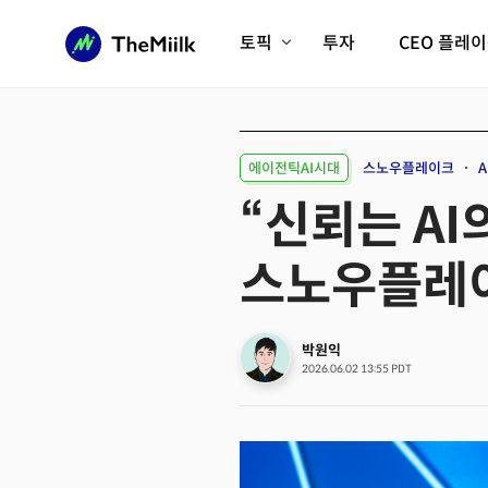
토픽
투자
CEO 플레
에이전틱AI시대
롱제비티/헬스케어
인프라/에너지
미국대전환
에이전틱AI시대
스노우플레이크
A
피지컬AI/로봇
디지털자산
“신뢰는 AI
AX비즈니스혁명
미래 교육/직업
스노우플레이
전체 기사 보기
박원익
2026.06.02 13:55 PDT