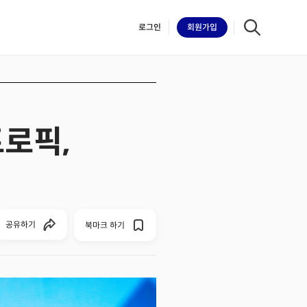
로그인
회원
가입
트로픽,
iilk
공유하기
북마크 하기