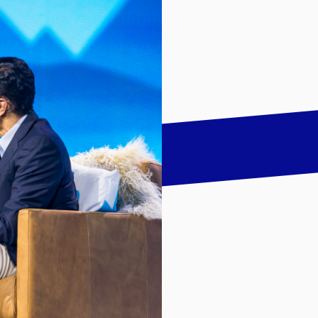
talk
LinkedIn
하기