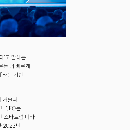
겠다’고 말하는
로는 더 빠르게
’라는 기반
지 거슬러
미 CEO는
진 스타트업 니바
 2023년