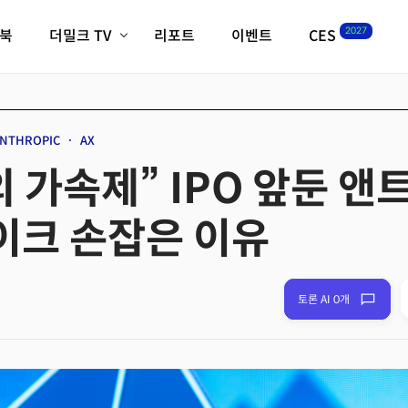
2027
이북
더밀크 TV
리포트
이벤트
CES
전체기사
K-웨이브
최신비디오
비디오
스타트업
혁신원정대
역사 및 개요
NTHROPIC
AX
인자기(사람,돈,기술 이야기)
의 가속제” IPO 앞둔 앤
필드 가이드
크리스의 뉴욕 시그널
CES2027 with TheM
크 손잡은 이유
더밀크 아카데미
더웨이브/트렌드쇼
밸리토크
토론 AI 0개