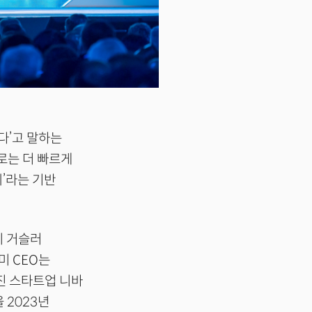
겠다’고 말하는
로는 더 빠르게
’라는 기반
지 거슬러
미 CEO는
진 스타트업 니바
 2023년