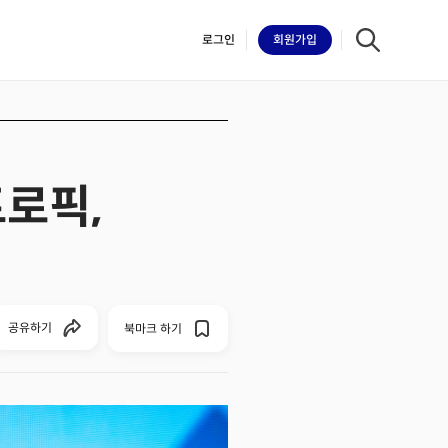
로그인
회원
가입
트로픽,
iilk
공유하기
북마크 하기