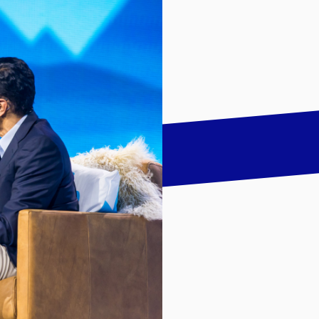
talk
LinkedIn
하기