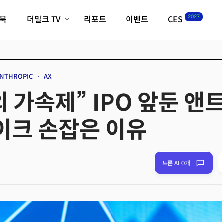
2027
이북
더밀크 TV
리포트
이벤트
CES
전체기사
K-웨이브
최신비디오
비디오
스타트업
혁신원정대
역사 및 개요
NTHROPIC
AX
인자기(사람,돈,기술 이야기)
의 가속제” IPO 앞둔 앤
필드 가이드
크리스의 뉴욕 시그널
CES2027 with TheM
크 손잡은 이유
더밀크 아카데미
더웨이브/트렌드쇼
밸리토크
토론 AI 0개