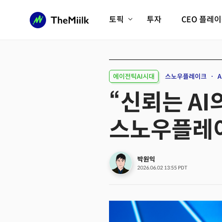
토픽
투자
CEO 플레
에이전틱AI시대
롱제비티/헬스케어
인프라/에너지
미국대전환
에이전틱AI시대
스노우플레이크
A
피지컬AI/로봇
디지털자산
“신뢰는 AI
AX비즈니스혁명
미래 교육/직업
스노우플레이
전체 기사 보기
박원익
2026.06.02 13:55 PDT