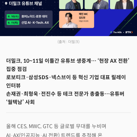
(출처 : 더밀크)
더밀크, 10~11일 이틀간 유튜브 생중계… ‘현장 AX 전환’
집중 점검
로보티크·삼성SDS·넥스브이 등 혁신 기업 대표 릴레이
인터뷰
손재권·최형욱·전진수 등 테크 전문가 총출동…유튜버
‘월텍남’ 사회
올해 CES, MWC, GTC 등 글로벌 무대를 누비며
AI·AX(인공지능·AI 전환) 트렌드를 추적해 온