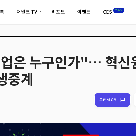
2027
이북
더밀크 TV
리포트
이벤트
CES
전체기사
K-웨이브
최신비디오
비디오
스타트업
혁신원정대
역사 및 개요
인자기(사람,돈,기술 이야기)
기업은 누구인가"… 혁신원
필드 가이드
크리스의 뉴욕 시그널
CES2027 with TheM
 생중계
더밀크 아카데미
더웨이브/트렌드쇼
밸리토크
토론 AI 0개