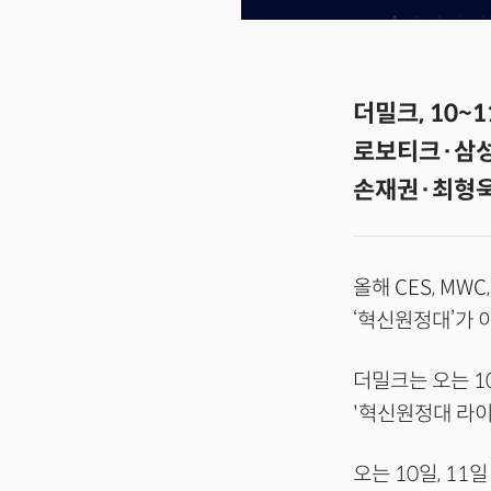
더밀크, 10~
로보티크·삼성
손재권·최형욱
올해 CES, MW
‘혁신원정대’가 
더밀크는 오는 1
'혁신원정대 라
오는 10일, 1