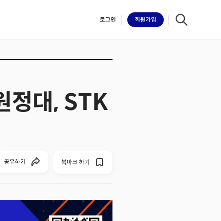
로그인
회원
가입
정대, STK
iilk
공유하기
북마크 하기