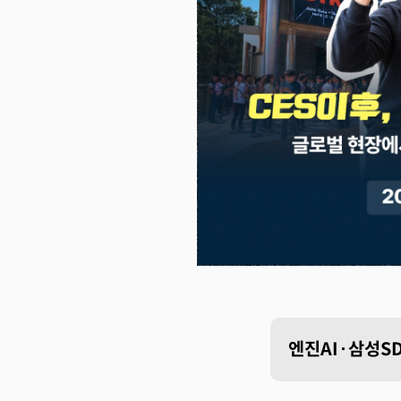
엔진AI·삼성SD