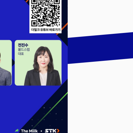
talk
LinkedIn
하기