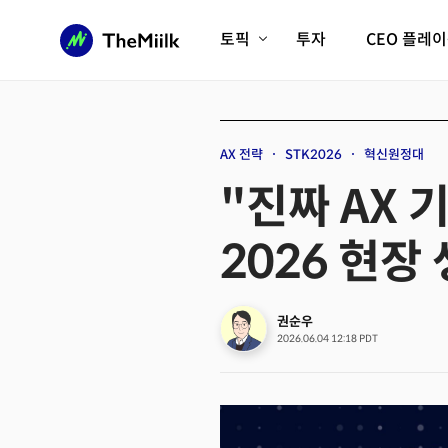
토픽
투자
CEO 플레
에이전틱AI시대
롱제비티/헬스케어
인프라/에너지
미국대전환
AX 전략
STK2026
혁신원정대
피지컬AI/로봇
디지털자산
"진짜 AX 
AX비즈니스혁명
미래 교육/직업
2026 현장
전체 기사 보기
권순우
2026.06.04 12:18 PDT