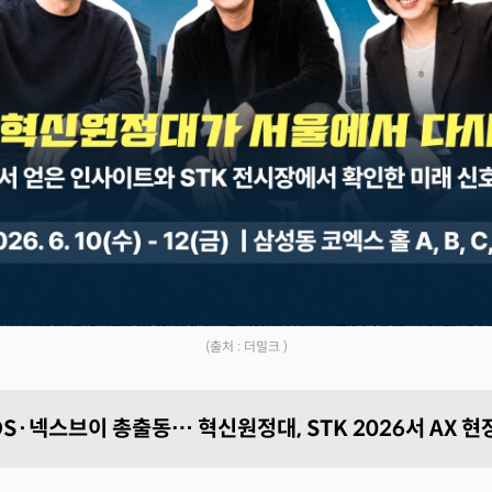
(출처 : 더밀크 )
S·넥스브이 총출동… 혁신원정대, STK 2026서 AX 현