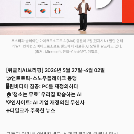
무스타파 술레이만 마이크로소프트 AI(MAI) 총괄이 2일(현지시각) 열린 연례
개발자 컨퍼런스 마이크로소프트 빌드에서 새로운 AI 모델을 발표하고 있다.
(출처 : Microsoft, 편집=ChatGPT, 더밀크 )
[위클리AI브리핑] 2026년 5월 27일~6월 02일
🤝앤트로픽-스노우플레이크 동맹
🖥️윈비디아 침공: PC를 재정의하다
🏠‘청소는 무료’ 우리집 학습하는 AI
💡인사이트: AI 기업 재정의된 무신사
➕더밀크가 주목한 뉴스