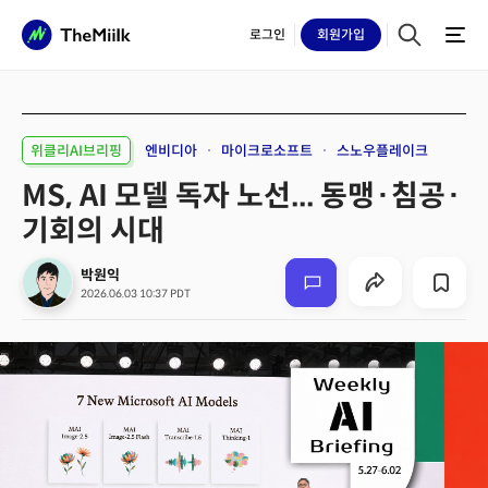
로그인
회원
가입
위클리AI브리핑
엔비디아
마이크로소프트
스노우플레이크
MS, AI 모델 독자 노선... 동맹·침공·
기회의 시대
박원익
2026.06.03 10:37 PDT