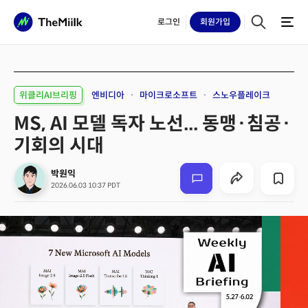
로그인
회원
가입
위클리AI브리핑
엔비디아
마이크로소프트
스노우플레이크
MS, AI 모델 독자 노선... 동맹·침공·
기회의 시대
박원익
2026.06.03 10:37 PDT