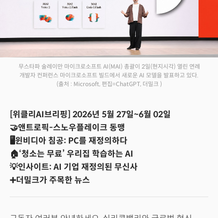
무스타파 술레이만 마이크로소프트 AI(MAI) 총괄이 2일(현지시각) 열린 연례
개발자 컨퍼런스 마이크로소프트 빌드에서 새로운 AI 모델을 발표하고 있다.
(출처 : Microsoft, 편집=ChatGPT, 더밀크 )
[위클리AI브리핑] 2026년 5월 27일~6월 02일
🤝앤트로픽-스노우플레이크 동맹
🖥️윈비디아 침공: PC를 재정의하다
🏠‘청소는 무료’ 우리집 학습하는 AI
💡인사이트: AI 기업 재정의된 무신사
➕더밀크가 주목한 뉴스