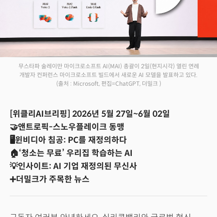
무스타파 술레이만 마이크로소프트 AI(MAI) 총괄이 2일(현지시각) 열린 연례
개발자 컨퍼런스 마이크로소프트 빌드에서 새로운 AI 모델을 발표하고 있다.
(출처 : Microsoft, 편집=ChatGPT, 더밀크 )
[위클리AI브리핑] 2026년 5월 27일~6월 02일
🤝앤트로픽-스노우플레이크 동맹
🖥️윈비디아 침공: PC를 재정의하다
🏠‘청소는 무료’ 우리집 학습하는 AI
💡인사이트: AI 기업 재정의된 무신사
➕더밀크가 주목한 뉴스