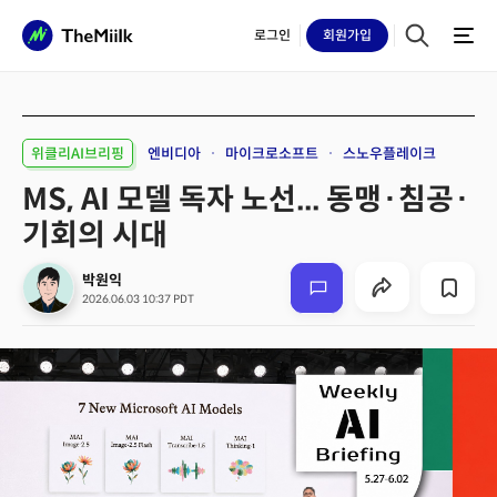
로그인
회원
가입
위클리AI브리핑
엔비디아
마이크로소프트
스노우플레이크
MS, AI 모델 독자 노선... 동맹·침공·
기회의 시대
박원익
2026.06.03 10:37 PDT