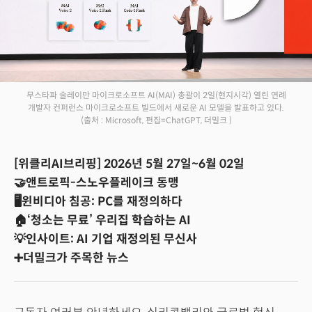
무스타파 술레이만 마이크로소프트 AI(MAI) 총괄이 2일(현지시각) 열린 연례
개발자 컨퍼런스 마이크로소프트 빌드에서 새로운 AI 모델을 발표하고 있다.
(출처 : Microsoft, 편집=ChatGPT, 더밀크 )
[위클리AI브리핑] 2026년 5월 27일~6월 02일
🤝앤트로픽-스노우플레이크 동맹
🖥️윈비디아 침공: PC를 재정의하다
🏠‘청소는 무료’ 우리집 학습하는 AI
💡인사이트: AI 기업 재정의된 무신사
➕더밀크가 주목한 뉴스