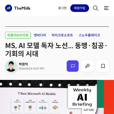
로그인
회원
가입
위클리AI브리핑
엔비디아
마이크로소프트
스노우플레이크
MS, AI 모델 독자 노선... 동맹·침공·
기회의 시대
박원익
2026.06.03 10:37 PDT