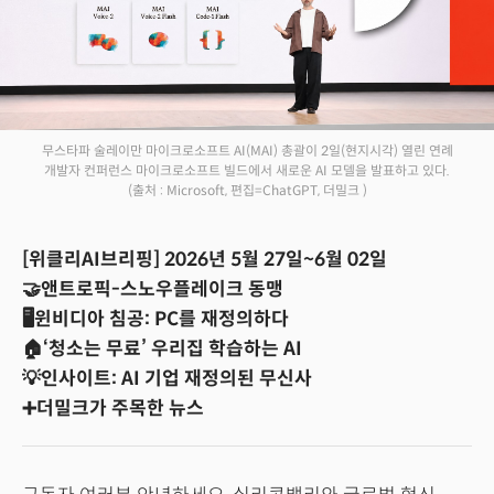
무스타파 술레이만 마이크로소프트 AI(MAI) 총괄이 2일(현지시각) 열린 연례
개발자 컨퍼런스 마이크로소프트 빌드에서 새로운 AI 모델을 발표하고 있다.
(출처 : Microsoft, 편집=ChatGPT, 더밀크 )
[위클리AI브리핑] 2026년 5월 27일~6월 02일
🤝앤트로픽-스노우플레이크 동맹
🖥️윈비디아 침공: PC를 재정의하다
🏠‘청소는 무료’ 우리집 학습하는 AI
💡인사이트: AI 기업 재정의된 무신사
➕더밀크가 주목한 뉴스