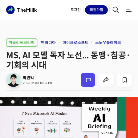
로그인
회원
가입
위클리AI브리핑
엔비디아
마이크로소프트
스노우플레이크
MS, AI 모델 독자 노선... 동맹·침공·
기회의 시대
박원익
2026.06.03 10:37 PDT