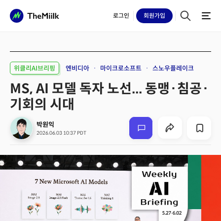
로그인
회원
가입
위클리AI브리핑
엔비디아
마이크로소프트
스노우플레이크
MS, AI 모델 독자 노선... 동맹·침공·
기회의 시대
박원익
2026.06.03 10:37 PDT