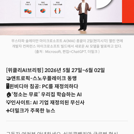
무스타파 술레이만 마이크로소프트 AI(MAI) 총괄이 2일(현지시각) 열린 연례
개발자 컨퍼런스 마이크로소프트 빌드에서 새로운 AI 모델을 발표하고 있다.
(출처 : Microsoft, 편집=ChatGPT, 더밀크 )
[위클리AI브리핑] 2026년 5월 27일~6월 02일
🤝앤트로픽-스노우플레이크 동맹
🖥️윈비디아 침공: PC를 재정의하다
🏠‘청소는 무료’ 우리집 학습하는 AI
💡인사이트: AI 기업 재정의된 무신사
➕더밀크가 주목한 뉴스