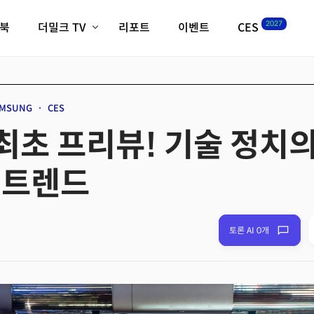
2027
이북
더밀크 TV
리포트
이벤트
CES
전체기사
K-웨이브
최신비디오
비디오
스타트업
혁신원정대
역사 및 개요
AMSUNG
CES
인자기(사람,돈,기술 이야기)
6 최초 프리뷰! 기술 정치의
필드 가이드
크리스의 뉴욕 시그널
CES2027 with TheM
 트렌드
더밀크 아카데미
더웨이브/트렌드쇼
밸리토크
토론 AI 0개