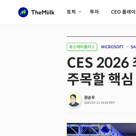
토픽
투자
CEO 플레
에이전틱AI시대
롱제비티/헬스케어
인프라/에너지
미국대전환
뷰스레터플러스
MICROSOFT
S
피지컬AI/로봇
디지털자산
CES 202
AX비즈니스혁명
미래 교육/직업
주목할 핵심
전체 기사 보기
권순우
2025.07.11 14:55 PDT