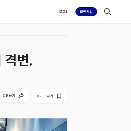
로그인
회원
가입
 격변,
iilk
공유하기
북마크 하기