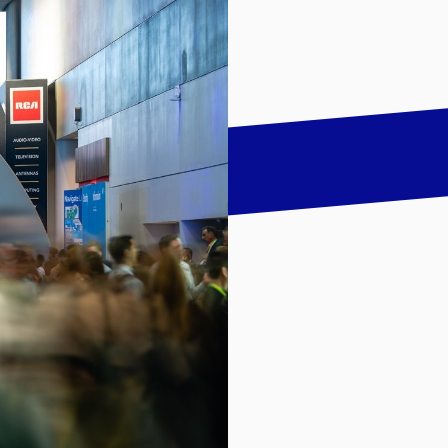
talk
LinkedIn
하기