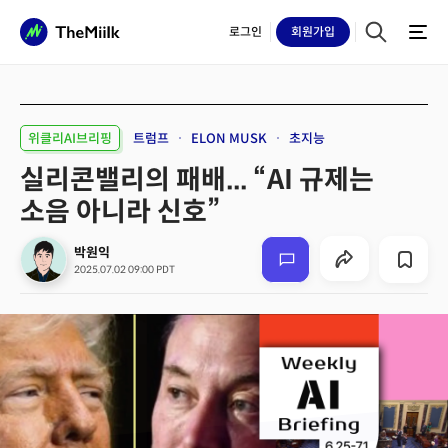
로그인
회원
가입
위클리AI브리핑
트럼프
ELON MUSK
초지능
실리콘밸리의 패배... “AI 규제는
소음 아니라 신호”
박원익
2025.07.02 09:00 PDT