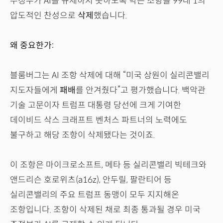
주정부가 AI를 규제하지 못하도록 막는 조항을 99대 1의
압도적인 찬성으로
삭제
했습니다.
왜 중요한가:
블룸버그는 AI 조항 삭제에 대해 “미국 상원이 실리콘밸리
지도자들에게
패배
를 안겨줬다”고 평가했습니다. 백악관
기술 고문이자 트럼프 대통령 당선에 크게 기여한
데이비드 삭스 크래프트 벤처스 파트너의 노력에도
불구하고 해당 조항이 삭제됐다는 것이죠.
이 조항은 마이크로소프트, 메타 등 실리콘밸리 빅테크와
앤드리슨 호로위츠(a16z), 안두릴, 팔란티어 등
실리콘밸리의 주요 트럼프 동맹이 모두 지지해온
조항입니다. 조항이 삭제된 채로 최종 통과될 경우 미국