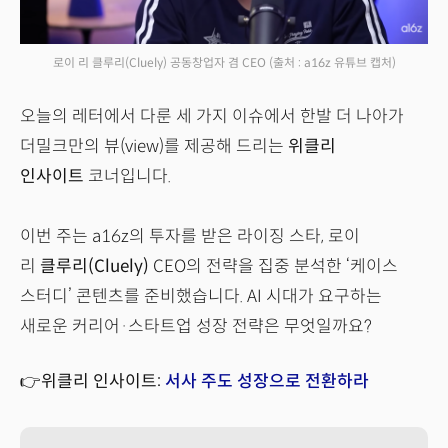
로이 리 클루리(Cluely) 공동창업자 겸 CEO
(출처 : a16z 유튜브 캡처)
오늘의 레터에서 다룬 세 가지 이슈에서 한발 더 나아가
더밀크만의 뷰(view)를 제공해 드리는
위클리
인사이트
코너입니다.
이번 주는 a16z의 투자를 받은 라이징 스타, 로이
리
클루리(Cluely)
CEO의 전략을 집중 분석한 ‘케이스
스터디’ 콘텐츠를 준비했습니다. AI 시대가 요구하는
새로운 커리어·스타트업 성장 전략은 무엇일까요?
👉위클리 인사이트:
서사 주도 성장으로 전환하라