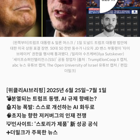
(왼쪽부터)트럼프 대통령 & 일론 머스크 / 1일 도널드 트럼프 대통령 법안에
대한 미국 상원 표결 장면. 50대 50 찬반 동수가 나오자 JD 밴스 부통령이 ‘타이
브레이커’ 권한을 행사해 통과됐다. /일리야 수츠케버(Ilya Sutskever)
‘세이프슈퍼인텔리전스(SSI)’ 공동 창업자
(출처 : TrumpElonCoop X 캡처,
abc 뉴스 유튜브 캡처, The Open University of Israel 유튜브 캡처 / 편집:
더밀크)
[위클리AI브리핑] 2025년 6월 25일~7월 1일
💣분열되는 트럼프 동맹, AI 규제 향배는?
🤖지능 폭발: 스스로 개선하는 AI 화두로
🧠초지능 향한 저커버그의 인재 전쟁
💡인사이트: ‘스토리가 제품’ 新 성공 공식
➕더밀크가 주목한 뉴스