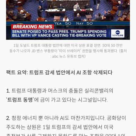
1일 도널드 트럼프 대통령 법안에 대한 미국 상원 표결 장면. 50대 50 찬반
동수가 나오자 JD 밴스 부통령이 ‘타이 브레이커’ 권한을 행사해 통과됐다.
(출처
: abc 뉴스 유튜브 캡처)
팩트 요약: 트럼프 감세 법안에서 AI 조항 삭제되다
1.
트럼프 대통령과 머스크의 충돌은 실리콘밸리의
‘
트럼프 동맹
’에 금이 가고 있다는 시그널입니다.
2.
청정 에너지 뿐 아니라 AI도 마찬가지입니다. 공화당이
주도하는 상원은 1일 트럼프의 감세 법안에서 미국