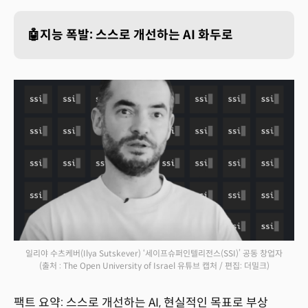
🤖지능 폭발: 스스로 개선하는 AI 화두로
일리야 수츠케버(Ilya Sutskever) ‘세이프슈퍼인텔리전스(SSI)’ 공동 창업자
(출처 : The Open University of Israel 유튜브 캡처 / 편집: 더밀크)
팩트 요약: 스스로 개선하는 AI, 현실적인 목표로 부상