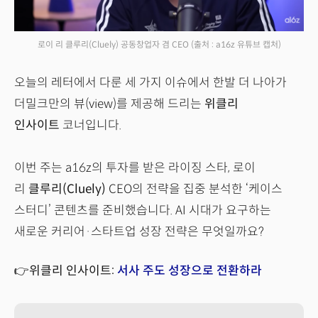
로이 리 클루리(Cluely) 공동창업자 겸 CEO
(출처 : a16z 유튜브 캡처)
오늘의 레터에서 다룬 세 가지 이슈에서 한발 더 나아가
더밀크만의 뷰(view)를 제공해 드리는
위클리
인사이트
코너입니다.
이번 주는 a16z의 투자를 받은 라이징 스타, 로이
리
클루리(Cluely)
CEO의 전략을 집중 분석한 ‘케이스
스터디’ 콘텐츠를 준비했습니다. AI 시대가 요구하는
새로운 커리어·스타트업 성장 전략은 무엇일까요?
👉위클리 인사이트:
서사 주도 성장으로 전환하라