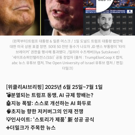
(왼쪽부터)트럼프 대통령 & 일론 머스크 / 1일 도널드 트럼프 대통령 법안에
대한 미국 상원 표결 장면. 50대 50 찬반 동수가 나오자 JD 밴스 부통령이 ‘타이
브레이커’ 권한을 행사해 통과됐다. /일리야 수츠케버(Ilya Sutskever)
‘세이프슈퍼인텔리전스(SSI)’ 공동 창업자
(출처 : TrumpElonCoop X 캡처,
abc 뉴스 유튜브 캡처, The Open University of Israel 유튜브 캡처 / 편집:
더밀크)
[위클리AI브리핑] 2025년 6월 25일~7월 1일
💣분열되는 트럼프 동맹, AI 규제 향배는?
🤖지능 폭발: 스스로 개선하는 AI 화두로
🧠초지능 향한 저커버그의 인재 전쟁
💡인사이트: ‘스토리가 제품’ 新 성공 공식
➕더밀크가 주목한 뉴스