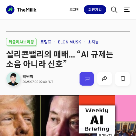
로그인
회원
가입
위클리AI브리핑
트럼프
ELON MUSK
초지능
실리콘밸리의 패배... “AI 규제는
소음 아니라 신호”
박원익
2025.07.02 09:00 PDT