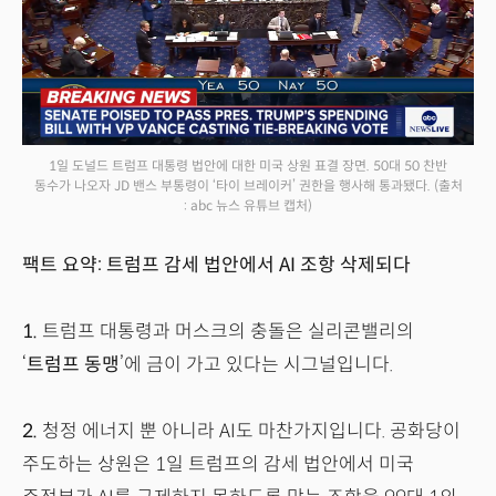
1일 도널드 트럼프 대통령 법안에 대한 미국 상원 표결 장면. 50대 50 찬반
동수가 나오자 JD 밴스 부통령이 ‘타이 브레이커’ 권한을 행사해 통과됐다.
(출처
: abc 뉴스 유튜브 캡처)
팩트 요약: 트럼프 감세 법안에서 AI 조항 삭제되다
1.
트럼프 대통령과 머스크의 충돌은 실리콘밸리의
‘
트럼프 동맹
’에 금이 가고 있다는 시그널입니다.
2.
청정 에너지 뿐 아니라 AI도 마찬가지입니다. 공화당이
주도하는 상원은 1일 트럼프의 감세 법안에서 미국