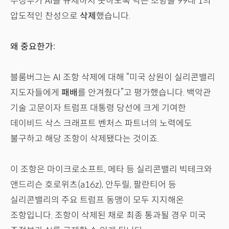
주정부가 AI를 규제하지 못하도록 막는 조항을 99대 1의
압도적인 찬성으로
삭제
했습니다.
왜 중요한가:
블룸버그는 AI 조항 삭제에 대해 “미국 상원이 실리콘밸리
지도자들에게
패배
를 안겨줬다”고 평가했습니다. 백악관
기술 고문이자 트럼프 대통령 당선에 크게 기여한
데이비드 삭스 크래프트 벤처스 파트너의 노력에도
불구하고 해당 조항이 삭제됐다는 것이죠.
이 조항은 마이크로소프트, 메타 등 실리콘밸리 빅테크와
앤드리슨 호로위츠(a16z), 안두릴, 팔란티어 등
실리콘밸리의 주요 트럼프 동맹이 모두 지지해온
조항입니다. 조항이 삭제된 채로 최종 통과될 경우 미국