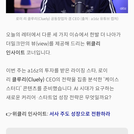
로이 리 클루리(Cluely) 공동창업자 겸 CEO
(출처 : a16z 유튜브 캡처)
오늘의 레터에서 다룬 세 가지 이슈에서 한발 더 나아가
더밀크만의 뷰(view)를 제공해 드리는
위클리
인사이트
코너입니다.
이번 주는 a16z의 투자를 받은 라이징 스타, 로이
리
클루리(Cluely)
CEO의 전략을 집중 분석한 ‘케이스
스터디’ 콘텐츠를 준비했습니다. AI 시대가 요구하는
새로운 커리어·스타트업 성장 전략은 무엇일까요?
👉위클리 인사이트:
서사 주도 성장으로 전환하라