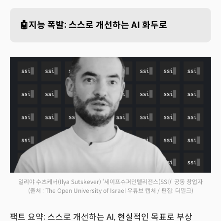
🤖지능 폭발: 스스로 개선하는 AI 화두로
일리야 수츠케버(Ilya Sutskever) ‘세이프슈퍼인텔리전스(SSI)’ 공동 창업자
(출처 : The Open University of Israel 유튜브 캡처 / 편집: 더밀크)
팩트 요약: 스스로 개선하는 AI, 현실적인 목표로 부상