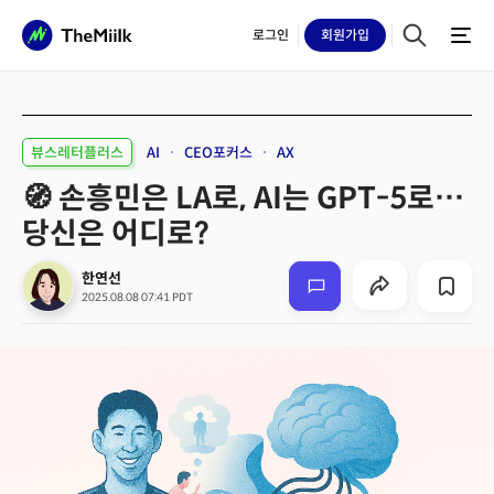
로그인
회원
가입
뷰스레터플러스
AI
CEO포커스
AX
🧭 손흥민은 LA로, AI는 GPT-5로…
당신은 어디로?
한연선
2025.08.08 07:41 PDT