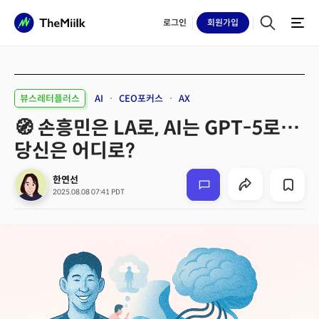
로그인
회원
가입
뷰스레터플러스
AI
CEO포커스
AX
🧭 손흥민은 LA로, AI는 GPT-5로…
당신은 어디로?
한연선
2025.08.08 07:41 PDT