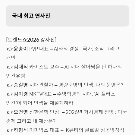
국내 최고 연사진
[트렌드쇼2026 강사진]
👉
윤송이
PVP 대표 – AI와의 경쟁 : 국가, 조직 그리고
개인
👉
김대식
카이스트 교수 – AI 시대 살아남을 단 하나의
인간유형
👉
송길영
시대관찰자 – 경량문명의 탄생. 나의 문명은?
👉
김미경
MKTV대표 – 수명혁명의 시대, 'AI 플러스
인간'이 되어 인생을 재설계하라
👉
오건영
신한은행 단장 – 2026년 거시경제 전망 : 미국
경제 그리고 내 재산은?
👉
하형석
미미박스 대표 – K뷰티의 글로벌 성공방정식