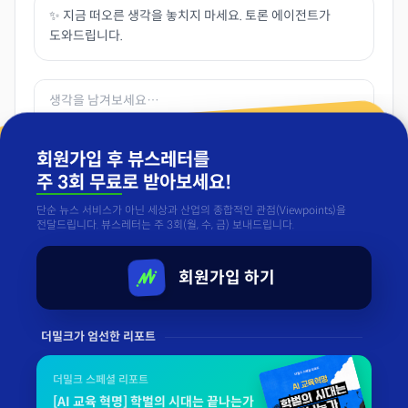
✨ 지금 떠오른 생각을 놓치지 마세요. 토론 에이전트가
도와드립니다.
회원가입 후 뷰스레터를
주 3회 무료
로 받아보세요!
단순 뉴스 서비스가 아닌 세상과 산업의 종합적인 관점(Viewpoints)을
전달드립니다. 뷰스레터는 주 3회(월, 수, 금) 보내드립니다.
등록
커뮤니티 가이드를 준수해주세요
회원가입 하기
댓글
더밀크가 엄선한 리포트
«
이전
1 / 1
다음
»
더밀크 스페셜 리포트
[AI 교육 혁명] 학벌의 시대는 끝나는가