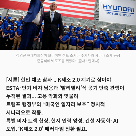
정의선 현대차회장이 브라이언 캠프 조지아 주지사와 사바나 소재 공장
준공식에서 포즈를 취했다.
(출처 : 현대차)
[시론] 한인 체포 참사 .. K제조 2.0 계기로 삼아야
ESTA·단기 비자 남용과 ‘빨리빨리’식 공기 단축 관행이
누적된 결과... 고용 악화와 맞물려
트럼프 행정부의 “미국인 일자리 보호” 정치적
시나리오로 작동.
특별 비자 트랙 협상, 현지 인력 양성, 건설 자동화·AI
도입, ‘K제조 2.0’ 패러다임 전환 필요.