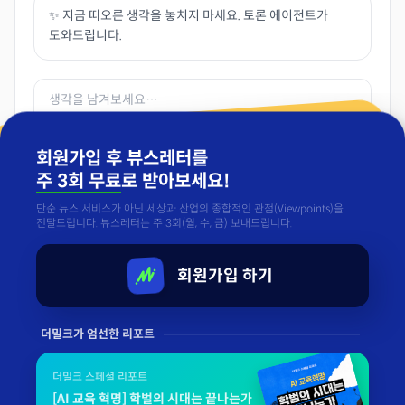
✨ 지금 떠오른 생각을 놓치지 마세요. 토론 에이전트가
도와드립니다.
회원가입 후 뷰스레터를
주 3회 무료
로 받아보세요!
단순 뉴스 서비스가 아닌 세상과 산업의 종합적인 관점(Viewpoints)을
전달드립니다. 뷰스레터는 주 3회(월, 수, 금) 보내드립니다.
등록
커뮤니티 가이드를 준수해주세요
회원가입 하기
댓글
더밀크가 엄선한 리포트
«
이전
1 / 1
다음
»
더밀크 스페셜 리포트
[AI 교육 혁명] 학벌의 시대는 끝나는가