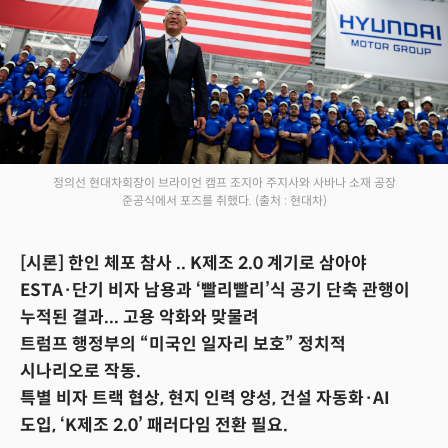
정의선 현대차회장이 브라이언 캠프 조지아 주지사와 사바나 소재 공장
준공식에서 포즈를 취했다.
(출처 : 현대차)
[시론] 한인 체포 참사 .. K제조 2.0 계기로 삼아야
ESTA·단기 비자 남용과 ‘빨리빨리’식 공기 단축 관행이
누적된 결과... 고용 악화와 맞물려
트럼프 행정부의 “미국인 일자리 보호” 정치적
시나리오로 작동.
특별 비자 트랙 협상, 현지 인력 양성, 건설 자동화·AI
도입, ‘K제조 2.0’ 패러다임 전환 필요.